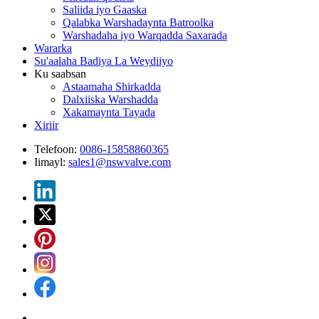
Saliida iyo Gaaska
Qalabka Warshadaynta Batroolka
Warshadaha iyo Warqadda Saxarada
Wararka
Su'aalaha Badiya La Weydiiyo
Ku saabsan
Astaamaha Shirkadda
Dalxiiska Warshadda
Xakamaynta Tayada
Xiriir
Telefoon:
0086-15858860365
Iimayl:
sales1@nswvalve.com