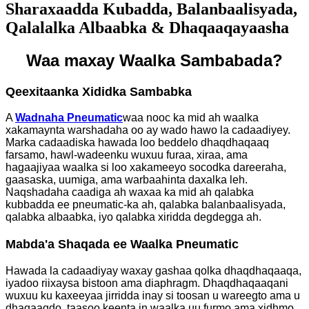
Sharaxaadda Kubadda, Balanbaalisyada,
Qalalalka Albaabka & Dhaqaaqayaasha
Waa maxay Waalka Sambabada?
Qeexitaanka Xididka Sambabka
A
Wadnaha Pneumatic
waa nooc ka mid ah waalka
xakamaynta warshadaha oo ay wado hawo la cadaadiyey.
Marka cadaadiska hawada loo beddelo dhaqdhaqaaq
farsamo, hawl-wadeenku wuxuu furaa, xiraa, ama
hagaajiyaa waalka si loo xakameeyo socodka dareeraha,
gaasaska, uumiga, ama warbaahinta daxalka leh.
Naqshadaha caadiga ah waxaa ka mid ah qalabka
kubbadda ee pneumatic-ka ah, qalabka balanbaalisyada,
qalabka albaabka, iyo qalabka xiridda degdegga ah.
Mabda'a Shaqada ee Waalka Pneumatic
Hawada la cadaadiyay waxay gashaa qolka dhaqdhaqaaqa,
iyadoo riixaysa bistoon ama diaphragm. Dhaqdhaqaaqani
wuxuu ku kaxeeyaa jirridda inay si toosan u wareegto ama u
dhaqaaqdo, taasoo keenta in waalka uu furmo ama xidhmo.