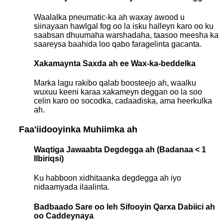
Waalalka pneumatic-ka ah waxay awood u
siinayaan hawlgal fog oo la isku halleyn karo oo ku
saabsan dhuumaha warshadaha, taasoo meesha ka
saareysa baahida loo qabo faragelinta gacanta.
Xakamaynta Saxda ah ee Wax-ka-beddelka
Marka lagu rakibo qalab boosteejo ah, waalku
wuxuu keeni karaa xakameyn deggan oo la soo
celin karo oo socodka, cadaadiska, ama heerkulka
ah.
Faa'iidooyinka Muhiimka ah
Waqtiga Jawaabta Degdegga ah (Badanaa < 1
Ilbiriqsi)
Ku habboon xidhitaanka degdegga ah iyo
nidaamyada ilaalinta.
Badbaado Sare oo leh Sifooyin Qarxa Dabiici ah
oo Caddeynaya