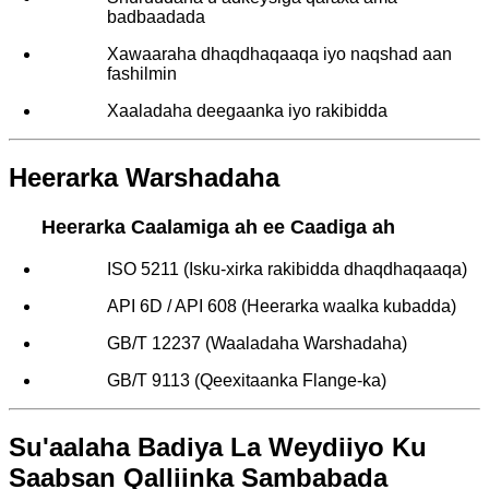
badbaadada
Xawaaraha dhaqdhaqaaqa iyo naqshad aan
fashilmin
Xaaladaha deegaanka iyo rakibidda
Heerarka Warshadaha
Heerarka Caalamiga ah ee Caadiga ah
ISO 5211 (Isku-xirka rakibidda dhaqdhaqaaqa)
API 6D / API 608 (Heerarka waalka kubadda)
GB/T 12237 (Waaladaha Warshadaha)
GB/T 9113 (Qeexitaanka Flange-ka)
Su'aalaha Badiya La Weydiiyo Ku
Saabsan Qalliinka Sambabada