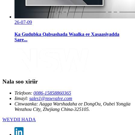
26-07-09
Ka Gudubka Qabsashada Waalka ee Xasaasiyadda
Sare...
Nala soo xiriir
Telefoon:
0086-15858860365
Iimayl:
sales1@nswvalve.com
Cinwaanka:
Aagga Warshadaha ee DongOu, Oubei Yongjia
Wenzhou City, Zhejiang China-325105.
WEYDII HADA