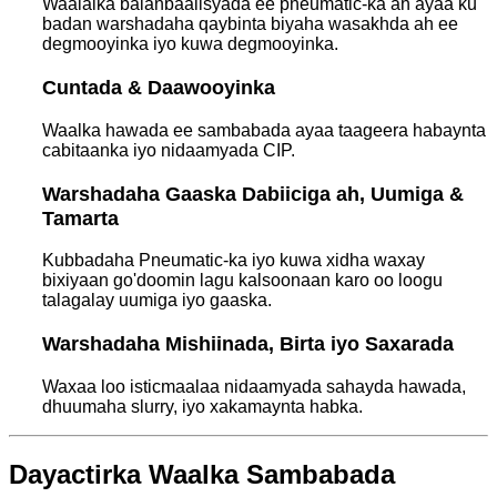
Waalalka balanbaalisyada ee pneumatic-ka ah ayaa ku
badan warshadaha qaybinta biyaha wasakhda ah ee
degmooyinka iyo kuwa degmooyinka.
Cuntada & Daawooyinka
Waalka hawada ee sambabada ayaa taageera habaynta
cabitaanka iyo nidaamyada CIP.
Warshadaha Gaaska Dabiiciga ah, Uumiga &
Tamarta
Kubbadaha Pneumatic-ka iyo kuwa xidha waxay
bixiyaan go'doomin lagu kalsoonaan karo oo loogu
talagalay uumiga iyo gaaska.
Warshadaha Mishiinada, Birta iyo Saxarada
Waxaa loo isticmaalaa nidaamyada sahayda hawada,
dhuumaha slurry, iyo xakamaynta habka.
Dayactirka Waalka Sambabada