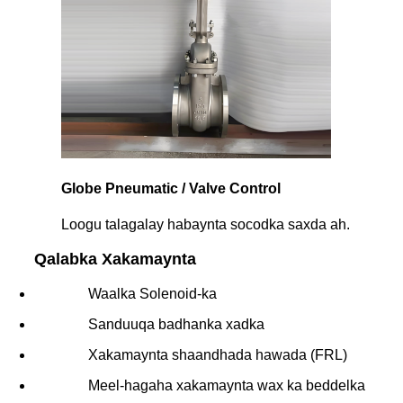
Globe Pneumatic / Valve Control
Loogu talagalay habaynta socodka saxda ah.
Qalabka Xakamaynta
Waalka Solenoid-ka
Sanduuqa badhanka xadka
Xakamaynta shaandhada hawada (FRL)
Meel-hagaha xakamaynta wax ka beddelka