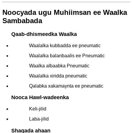
Noocyada ugu Muhiimsan ee Waalka
Sambabada
Qaab-dhismeedka Waalka
Waalalka kubbadda ee pneumatic
Waalalka balanbaalis ee Pneumatic
Waalka albaabka Pneumatic
Waalalka xiridda pneumatic
Qalabka xakamaynta ee pneumatic
Nooca Hawl-wadeenka
Keli-jilid
Laba-jilid
Shaqada ahaan