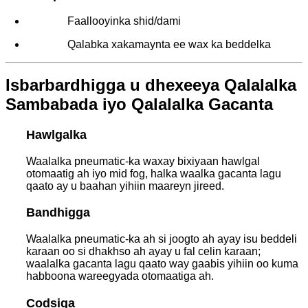
Faallooyinka shid/dami
Qalabka xakamaynta ee wax ka beddelka
Isbarbardhigga u dhexeeya Qalalalka
Sambabada iyo Qalalalka Gacanta
Hawlgalka
Waalalka pneumatic-ka waxay bixiyaan hawlgal
otomaatig ah iyo mid fog, halka waalka gacanta lagu
qaato ay u baahan yihiin maareyn jireed.
Bandhigga
Waalalka pneumatic-ka ah si joogto ah ayay isu beddeli
karaan oo si dhakhso ah ayay u fal celin karaan;
waalalka gacanta lagu qaato way gaabis yihiin oo kuma
habboona wareegyada otomaatiga ah.
Codsiga