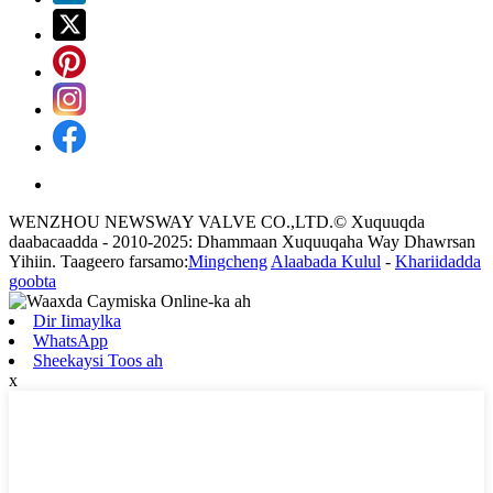
WENZHOU NEWSWAY VALVE CO.,LTD.© Xuquuqda
daabacaadda - 2010-2025: Dhammaan Xuquuqaha Way Dhawrsan
Yihiin. Taageero farsamo:
Mingcheng
Alaabada Kulul
-
Khariidadda
goobta
Dir Iimaylka
WhatsApp
Sheekaysi Toos ah
x