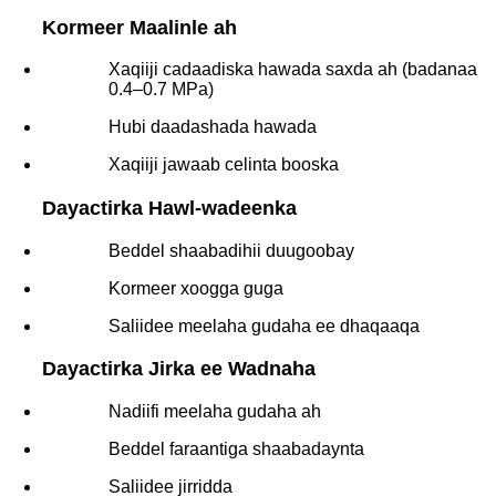
Kormeer Maalinle ah
Xaqiiji cadaadiska hawada saxda ah (badanaa
0.4–0.7 MPa)
Hubi daadashada hawada
Xaqiiji jawaab celinta booska
Dayactirka Hawl-wadeenka
Beddel shaabadihii duugoobay
Kormeer xoogga guga
Saliidee meelaha gudaha ee dhaqaaqa
Dayactirka Jirka ee Wadnaha
Nadiifi meelaha gudaha ah
Beddel faraantiga shaabadaynta
Saliidee jirridda