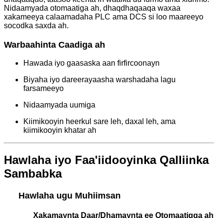
Nidaamyada otomaatiga ah, dhaqdhaqaaqa waxaa
xakameeya calaamadaha PLC ama DCS si loo maareeyo
socodka saxda ah.
Warbaahinta Caadiga ah
Hawada iyo gaasaska aan firfircoonayn
Biyaha iyo dareerayaasha warshadaha lagu
farsameeyo
Nidaamyada uumiga
Kiimikooyin heerkul sare leh, daxal leh, ama
kiimikooyin khatar ah
Hawlaha iyo Faa'iidooyinka Qalliinka
Sambabka
Hawlaha ugu Muhiimsan
Xakamaynta Daar/Dhamaynta ee Otomaatigga ah