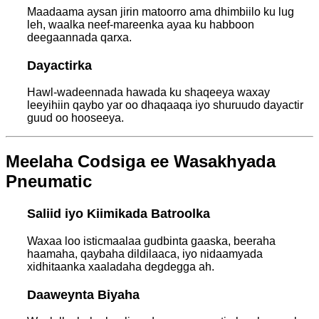
Maadaama aysan jirin matoorro ama dhimbiilo ku lug
leh, waalka neef-mareenka ayaa ku habboon
deegaannada qarxa.
Dayactirka
Hawl-wadeennada hawada ku shaqeeya waxay
leeyihiin qaybo yar oo dhaqaaqa iyo shuruudo dayactir
guud oo hooseeya.
Meelaha Codsiga ee Wasakhyada
Pneumatic
Saliid iyo Kiimikada Batroolka
Waxaa loo isticmaalaa gudbinta gaaska, beeraha
haamaha, qaybaha dildilaaca, iyo nidaamyada
xidhitaanka xaaladaha degdegga ah.
Daaweynta Biyaha