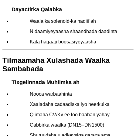
Dayactirka Qalabka
Waalalka solenoid-ka nadiif ah
Nidaamiyeyaasha shaandhada daadinta
Kala hagaaji boosasiyeyaasha
Tilmaamaha Xulashada Waalka
Sambabada
Tixgelinnada Muhiimka ah
Nooca warbaahinta
Xaaladaha cadaadiska iyo heerkulka
Qiimaha CV/Kv ee loo baahan yahay
Cabbirka waalka (DN15–DN1500)
Shuruudaha u adkeysiga qaraxa ama