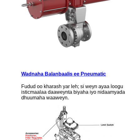
Wadnaha Balanbaalis ee Pneumatic
Fudud oo kharash yar leh; si weyn ayaa loogu
isticmaalaa daaweynta biyaha iyo nidaamyada
dhuumaha waaweyn.