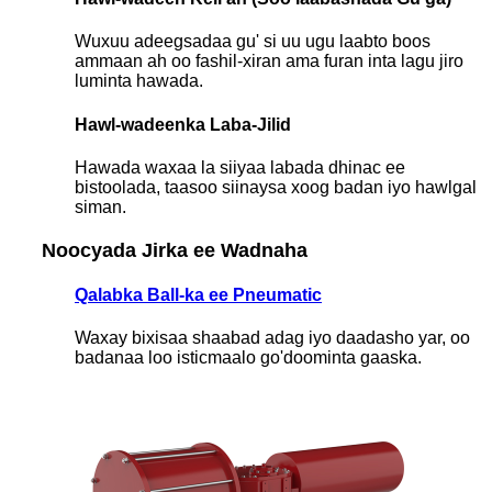
Wuxuu adeegsadaa gu' si uu ugu laabto boos
ammaan ah oo fashil-xiran ama furan inta lagu jiro
luminta hawada.
Hawl-wadeenka Laba-Jilid
Hawada waxaa la siiyaa labada dhinac ee
bistoolada, taasoo siinaysa xoog badan iyo hawlgal
siman.
Noocyada Jirka ee Wadnaha
Qalabka Ball-ka ee Pneumatic
Waxay bixisaa shaabad adag iyo daadasho yar, oo
badanaa loo isticmaalo go'doominta gaaska.