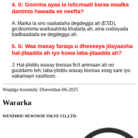
4. S: Goorma ayaa la isticmaali karaa waalka
daminta hawada ee neefta?
A: Marka la xiro xaaladaha degdegga ah (ESD),
go'doominta warbaahinta khatarta ah, ama codsiyada
badbaadada ee degdegga ah.
5. S: Waa maxay faraqa u dhexeeya jilayaasha
hal-jilaadda ah iyo kuwa laba-jilaadda ah?
J: Hal-jiliddu waxay bixisaa ficil ammaan ah oo
guuldarro leh; laba-jiliddu waxay bixisaa xoog sare iyo
xakamayn xasilloon.
Waqtiga boostada: Diseembar-06-2025
Wararka
WENZHOU NEWSWAY VALVE CO.,LTD.