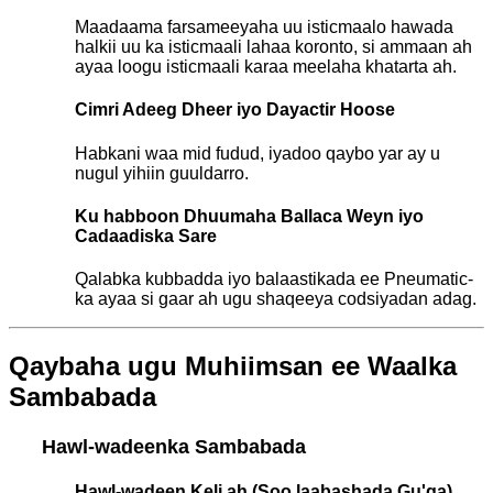
Maadaama farsameeyaha uu isticmaalo hawada
halkii uu ka isticmaali lahaa koronto, si ammaan ah
ayaa loogu isticmaali karaa meelaha khatarta ah.
Cimri Adeeg Dheer iyo Dayactir Hoose
Habkani waa mid fudud, iyadoo qaybo yar ay u
nugul yihiin guuldarro.
Ku habboon Dhuumaha Ballaca Weyn iyo
Cadaadiska Sare
Qalabka kubbadda iyo balaastikada ee Pneumatic-
ka ayaa si gaar ah ugu shaqeeya codsiyadan adag.
Qaybaha ugu Muhiimsan ee Waalka
Sambabada
Hawl-wadeenka Sambabada
Hawl-wadeen Keli ah (Soo laabashada Gu'ga)