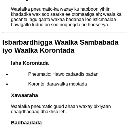
Waalalka pneumatic-ka waxay ku habboon yihiin
khadadka wax soo saarka ee otomaatiga ah; waalalka
gacanta lagu qaato waxaa badanaa loo isticmaalaa
hawlgallo fudud oo soo noqnoqda oo hooseeya.
Isbarbardhigga Waalka Sambabada
iyo Waalka Korontada
Isha Korontada
Pneumatic: Hawo cadaadis badan
Koronto: darawalka mootada
Xawaaraha
Waalalka pneumatic guud ahaan waxay bixiyaan
dhaqdhaqaaq dhakhso leh.
Badbaadada