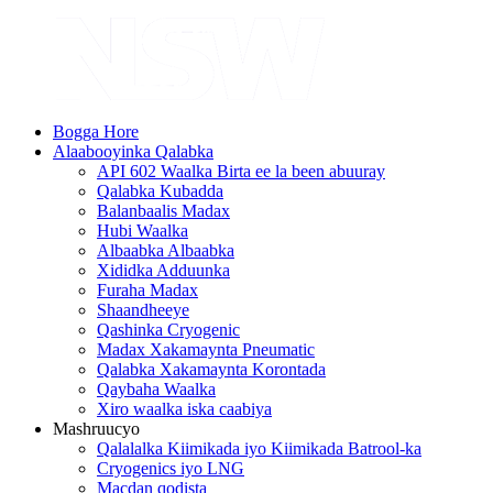
Bogga Hore
Alaabooyinka Qalabka
API 602 Waalka Birta ee la been abuuray
Qalabka Kubadda
Balanbaalis Madax
Hubi Waalka
Albaabka Albaabka
Xididka Adduunka
Furaha Madax
Shaandheeye
Qashinka Cryogenic
Madax Xakamaynta Pneumatic
Qalabka Xakamaynta Korontada
Qaybaha Waalka
Xiro waalka iska caabiya
Mashruucyo
Qalalalka Kiimikada iyo Kiimikada Batrool-ka
Cryogenics iyo LNG
Macdan qodista