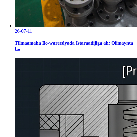
26-07-11
Tilmaamaha Ilo-wareedyada Istaraatiijiga ah: Qiimaynta
I...