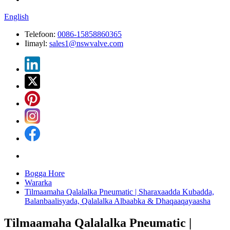
English
Telefoon:
0086-15858860365
Iimayl:
sales1@nswvalve.com
Bogga Hore
Wararka
Tilmaamaha Qalalalka Pneumatic | Sharaxaadda Kubadda,
Balanbaalisyada, Qalalalka Albaabka & Dhaqaaqayaasha
Tilmaamaha Qalalalka Pneumatic |