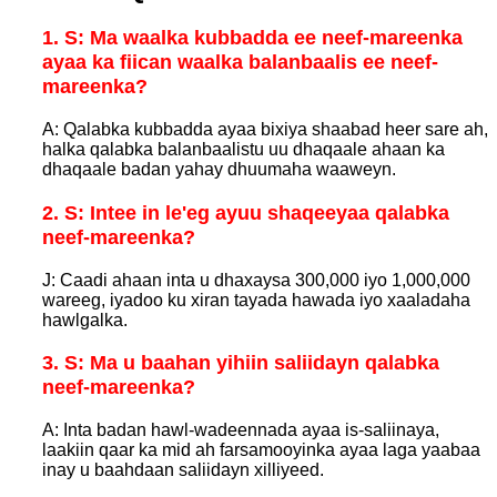
1. S: Ma waalka kubbadda ee neef-mareenka
ayaa ka fiican waalka balanbaalis ee neef-
mareenka?
A: Qalabka kubbadda ayaa bixiya shaabad heer sare ah,
halka qalabka balanbaalistu uu dhaqaale ahaan ka
dhaqaale badan yahay dhuumaha waaweyn.
2. S: Intee in le'eg ayuu shaqeeyaa qalabka
neef-mareenka?
J: Caadi ahaan inta u dhaxaysa 300,000 iyo 1,000,000
wareeg, iyadoo ku xiran tayada hawada iyo xaaladaha
hawlgalka.
3. S: Ma u baahan yihiin saliidayn qalabka
neef-mareenka?
A: Inta badan hawl-wadeennada ayaa is-saliinaya,
laakiin qaar ka mid ah farsamooyinka ayaa laga yaabaa
inay u baahdaan saliidayn xilliyeed.